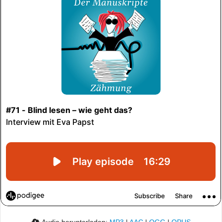
Audio herunterladen:
MP3
|
AAC
|
OGG
|
OPUS